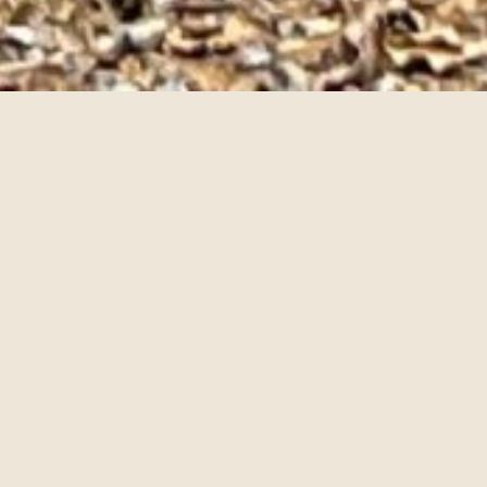
Un village gaulois au cœur de l’archéosite se
construit sous vos yeux, au fil des ans, selon les
principes de l’histoire vivante et de
l’archéologie expérimentale. Venez découvrir
des habitats réalisés avec les savoir-faire de
l’époque. Vivez l’Histoire grâce à nos
animateurs en costume, disponibles et
passionnés !