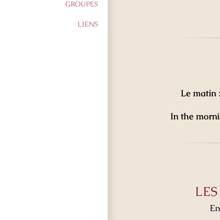
GROUPES
LIENS
Le matin
:
In the morn
LES
En