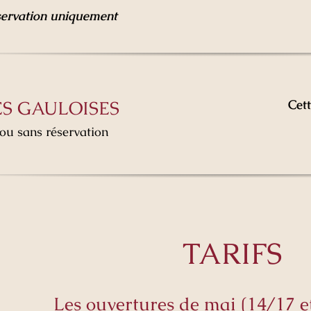
servation uniquement
ES GAULOISES
Cett
ou sans réservation
TARIFS
Les ouvertures de mai (14/17 e