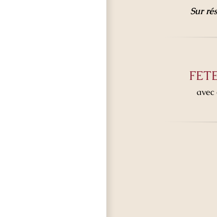
Sur ré
FET
avec 