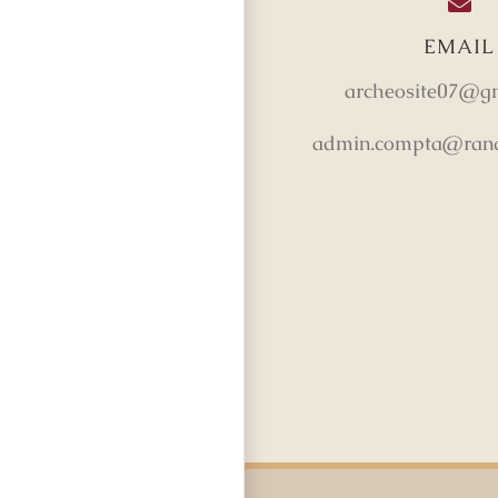
EMAIL
archeosite07@g
admin.compta@rand