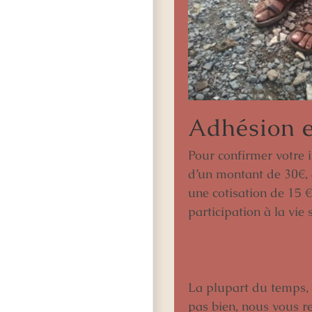
Adhésion e
Pour confirmer votre
d’un montant de 30€, 
une cotisation de 15 €
participation à la vie 
La plupart du temps, 
pas bien, nous vous r