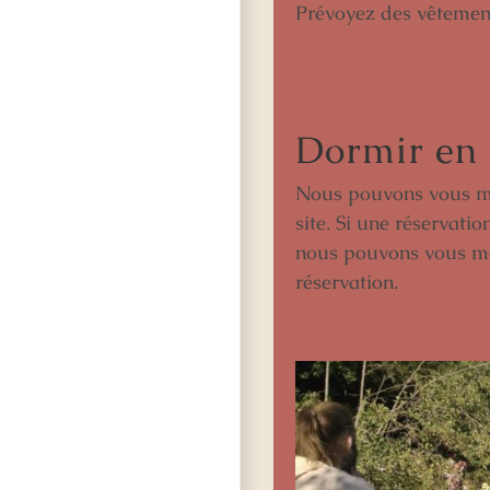
Prévoyez des vêtemen
Dormir en
Nous pouvons vous met
site. Si une réservati
nous pouvons vous met
réservation.