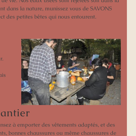
 de vie. Nos eaux usées sont rejetées soit dans la
ent dans la nature, munissez vous de SAVONS
 des petites bêtes qui nous entourent.
r.
ais
hantier
ensez à emporter des vêtements adaptés, et des
gants, bonnes chaussures ou même chaussures de