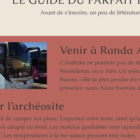
LE GUIDE DU PARFAIT
Avant de s’inscrire, un peu de littératur
Venir à Randa 
L’Ardèche ne possède pas de rés
Montélimar, ou à Alès. Un rése
Ruoms, ville la plus proche du s
prévenez-nous. Nous fixerons u
 l’archéosite
té de camper sur place. Emportez votre tente, ainsi qu’
et adapté au froid. Les matelas gonflables sont cepend
 ! Les températures à la mi-saison peuvent être rudes.