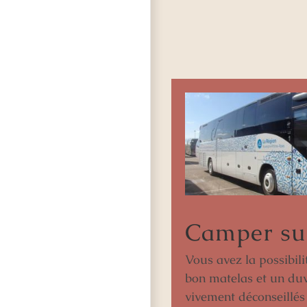
Camper sur
Vous avez la possibili
bon matelas et un duv
vivement déconseillés