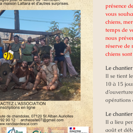
présence de
vous souhai
chiens, mer
temps de vo
nous préven
réserve de 
chiens sont 
Le chantie
Il se tient
10 à 15 jou
d’ouverture
opérations
Le chantier
Il a lieu p
août et déb