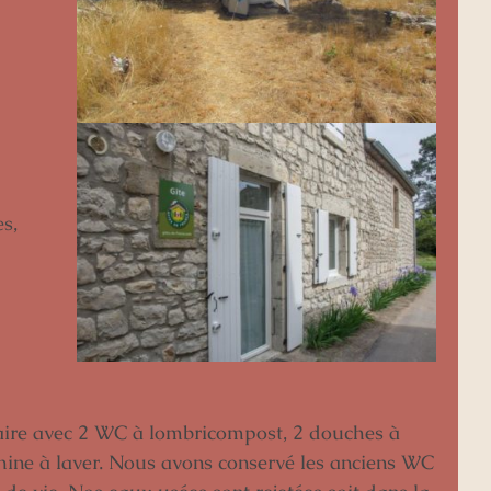
es,
aire avec 2 WC à lombricompost, 2 douches à
hine à laver. Nous avons conservé les anciens WC