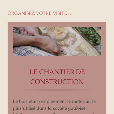
ORGANISEZ VOTRE VISITE …
LE CHANTIER DE
CONSTRUCTION
Le bois était certainement le matériau le
plus utilisé dans la société gauloise.