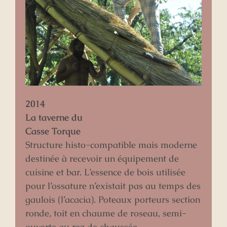
2014
La taverne du
Casse Torque
Structure histo-compatible mais moderne
destinée à recevoir un équipement de
cuisine et bar. L’essence de bois utilisée
pour l’ossature n’existait pas au temps des
gaulois (l’acacia). Poteaux porteurs section
ronde, toit en chaume de roseau, semi-
ouverte au rez de chaussée.