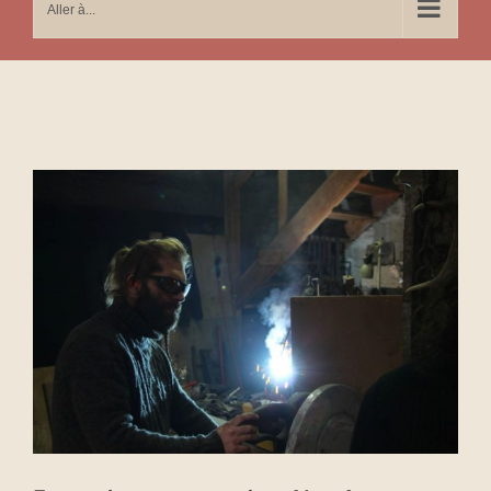
Aller à...
Voir
l'image
agrandie